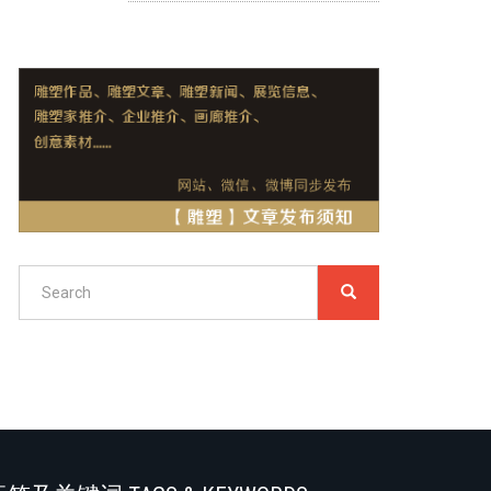
Search
SEARCH
搜
索
Search