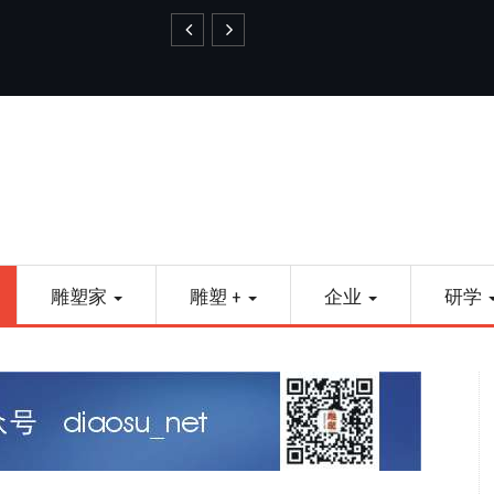
艺品金属雕塑
雕塑家
雕塑 +
企业
研学