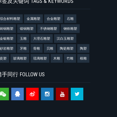
签及关键词 TAGS & KEYWORDS
综合材料雕塑
金属雕塑
合金雕塑
石雕
铸铜雕塑
锻铜雕塑
不锈钢雕塑
钢铁雕塑
金银雕塑
玉雕
大理石雕塑
汉白玉雕塑
砂岩雕塑
牙雕
骨雕
贝雕
陶瓷雕塑
陶塑
瓷塑
玻璃雕塑
琉璃雕塑
木雕
竹雕
根雕
手同行 FOLLOW US