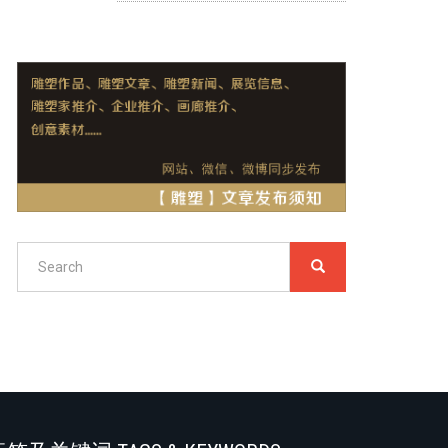
Search
SEARCH
搜
索
Search