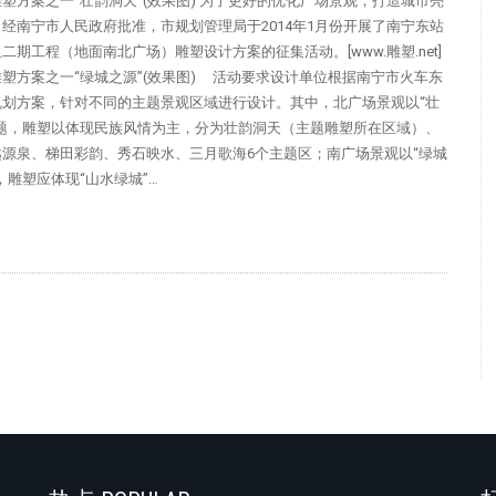
塑方案之一“壮韵洞天”(效果图) 为了更好的优化广场景观，打造城市亮
经南宁市人民政府批准，市规划管理局于2014年1月份开展了南宁东站
二期工程（地面南北广场）雕塑设计方案的征集活动。[www.雕塑.net]
塑方案之一“绿城之源”(效果图) 活动要求设计单位根据南宁市火车东
规划方案，针对不同的主题景观区域进行设计。其中，北广场景观以“壮
主题，雕塑以体现民族风情为主，分为壮韵洞天（主题雕塑所在区域）、
源泉、梯田彩韵、秀石映水、三月歌海6个主题区；南广场景观以“绿城
，雕塑应体现“山水绿城”…