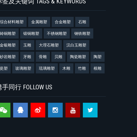
签及关键词 TAGS & KEYWORDS
综合材料雕塑
金属雕塑
合金雕塑
石雕
铸铜雕塑
锻铜雕塑
不锈钢雕塑
钢铁雕塑
金银雕塑
玉雕
大理石雕塑
汉白玉雕塑
砂岩雕塑
牙雕
骨雕
贝雕
陶瓷雕塑
陶塑
瓷塑
玻璃雕塑
琉璃雕塑
木雕
竹雕
根雕
手同行 FOLLOW US