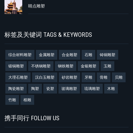
睛点雕塑
标签及关键词 TAGS & KEYWORDS
综合材料雕塑
金属雕塑
合金雕塑
石雕
铸铜雕塑
锻铜雕塑
不锈钢雕塑
钢铁雕塑
金银雕塑
玉雕
大理石雕塑
汉白玉雕塑
砂岩雕塑
牙雕
骨雕
贝雕
陶瓷雕塑
陶塑
瓷塑
玻璃雕塑
琉璃雕塑
木雕
竹雕
根雕
携手同行 FOLLOW US