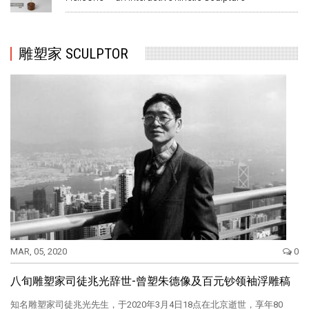
雕塑家 SCULPTOR
MAR, 05, 2020
0
八旬雕塑家司徒兆光辞世-曾塑朱德像及百元钞领袖浮雕稿
知名雕塑家司徒兆光先生，于2020年3月4日18点在北京逝世，享年80