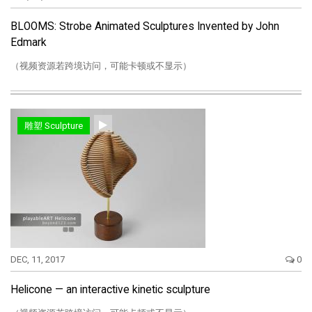
BLOOMS: Strobe Animated Sculptures Invented by John
Edmark
（视频资源若跨境访问，可能卡顿或不显示）
雕塑 Sculpture
DEC, 11, 2017
0
Helicone — an interactive kinetic sculpture