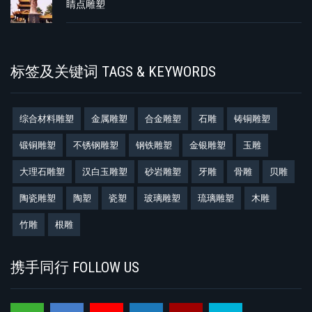
睛点雕塑
标签及关键词 TAGS & KEYWORDS
综合材料雕塑
金属雕塑
合金雕塑
石雕
铸铜雕塑
锻铜雕塑
不锈钢雕塑
钢铁雕塑
金银雕塑
玉雕
大理石雕塑
汉白玉雕塑
砂岩雕塑
牙雕
骨雕
贝雕
陶瓷雕塑
陶塑
瓷塑
玻璃雕塑
琉璃雕塑
木雕
竹雕
根雕
携手同行 FOLLOW US