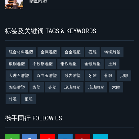
睛点雕塑
标签及关键词 TAGS & KEYWORDS
综合材料雕塑
金属雕塑
合金雕塑
石雕
铸铜雕塑
锻铜雕塑
不锈钢雕塑
钢铁雕塑
金银雕塑
玉雕
大理石雕塑
汉白玉雕塑
砂岩雕塑
牙雕
骨雕
贝雕
陶瓷雕塑
陶塑
瓷塑
玻璃雕塑
琉璃雕塑
木雕
竹雕
根雕
携手同行 FOLLOW US