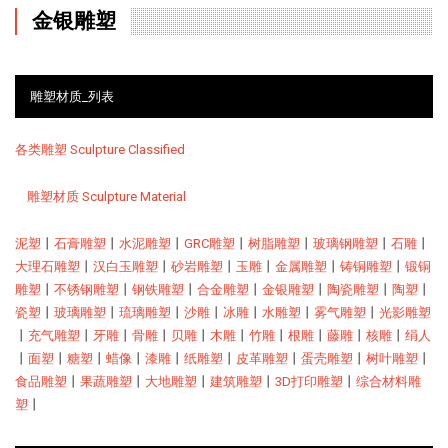
金银雕塑
雕塑材质_列表
各类雕塑 Sculpture Classified
雕塑材质 Sculpture Material
泥塑
丨
石膏雕塑
丨
水泥雕塑
丨
GRC雕塑
丨
树脂雕塑
丨
玻璃钢雕塑
丨
石雕
丨
大理石雕塑
丨
汉白玉雕塑
丨
砂岩雕塑
丨
玉雕
丨
金属雕塑
丨
铸铜雕塑
丨
锻铜
雕塑
丨
不锈钢雕塑
丨
钢铁雕塑
丨
合金雕塑
丨
金银雕塑
丨
陶瓷雕塑
丨
陶塑
丨
瓷塑
丨
玻璃雕塑
丨
琉璃雕塑
丨
沙雕
丨
冰雕
丨
水雕塑
丨
雾气雕塑
丨
光影雕塑
丨
充气雕塑
丨
牙雕
丨
骨雕
丨
贝雕
丨
木雕
丨
竹雕
丨
根雕
丨
藤雕
丨
核雕
丨
绢人
丨
面塑
丨
糖塑
丨
蜡像
丨
漆雕
丨
纸雕塑
丨
皮革雕塑
丨
蛋壳雕塑
丨
树叶雕塑
丨
食品雕塑
丨
果蔬雕塑
丨
大地雕塑
丨
建筑雕塑
丨
3D打印雕塑
丨
综合材料雕
塑
丨