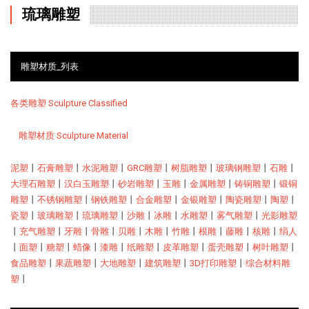
琉璃雕塑
雕塑材质_列表
各类雕塑 Sculpture Classified
雕塑材质 Sculpture Material
泥塑
丨
石膏雕塑
丨
水泥雕塑
丨
GRC雕塑
丨
树脂雕塑
丨
玻璃钢雕塑
丨
石雕
丨
大理石雕塑
丨
汉白玉雕塑
丨
砂岩雕塑
丨
玉雕
丨
金属雕塑
丨
铸铜雕塑
丨
锻铜
雕塑
丨
不锈钢雕塑
丨
钢铁雕塑
丨
合金雕塑
丨
金银雕塑
丨
陶瓷雕塑
丨
陶塑
丨
瓷塑
丨
玻璃雕塑
丨
琉璃雕塑
丨
沙雕
丨
冰雕
丨
水雕塑
丨
雾气雕塑
丨
光影雕塑
丨
充气雕塑
丨
牙雕
丨
骨雕
丨
贝雕
丨
木雕
丨
竹雕
丨
根雕
丨
藤雕
丨
核雕
丨
绢人
丨
面塑
丨
糖塑
丨
蜡像
丨
漆雕
丨
纸雕塑
丨
皮革雕塑
丨
蛋壳雕塑
丨
树叶雕塑
丨
食品雕塑
丨
果蔬雕塑
丨
大地雕塑
丨
建筑雕塑
丨
3D打印雕塑
丨
综合材料雕
塑
丨