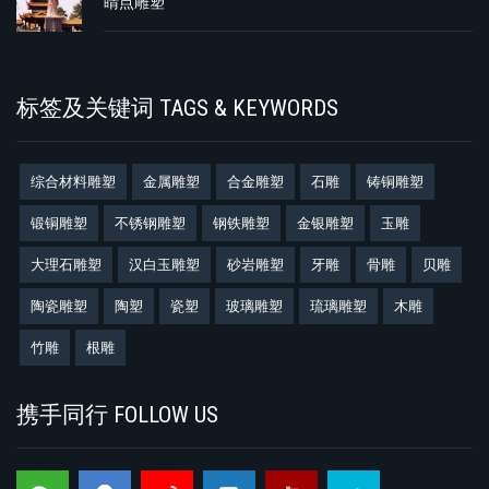
睛点雕塑
标签及关键词 TAGS & KEYWORDS
综合材料雕塑
金属雕塑
合金雕塑
石雕
铸铜雕塑
锻铜雕塑
不锈钢雕塑
钢铁雕塑
金银雕塑
玉雕
大理石雕塑
汉白玉雕塑
砂岩雕塑
牙雕
骨雕
贝雕
陶瓷雕塑
陶塑
瓷塑
玻璃雕塑
琉璃雕塑
木雕
竹雕
根雕
携手同行 FOLLOW US