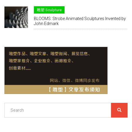
雕塑 Sculpture
BLOOMS: Strobe Animated Sculptures Invented by
John Edmark
Search
SEARC
搜
索
Search