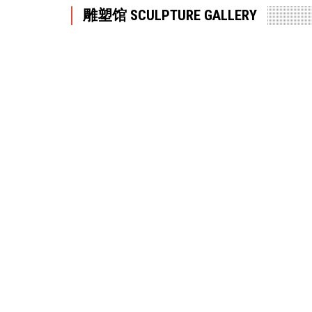
雕塑馆 SCULPTURE GALLERY