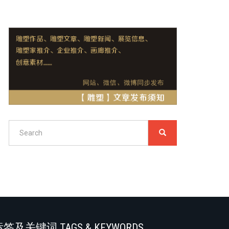
Search
SEARCH
搜
索
Search
签及关键词 TAGS & KEYWORDS