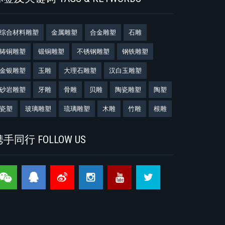
综合材料雕塑
金属雕塑
合金雕塑
石雕
铸铜雕塑
锻铜雕塑
不锈钢雕塑
钢铁雕塑
金银雕塑
玉雕
大理石雕塑
汉白玉雕塑
砂岩雕塑
牙雕
骨雕
贝雕
陶瓷雕塑
陶塑
瓷塑
玻璃雕塑
琉璃雕塑
木雕
竹雕
根雕
手同行 FOLLOW US