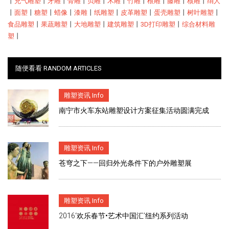
丨
充气雕塑
丨
牙雕
丨
骨雕
丨
贝雕
丨
木雕
丨
竹雕
丨
根雕
丨
藤雕
丨
核雕
丨
绢人
丨
面塑
丨
糖塑
丨
蜡像
丨
漆雕
丨
纸雕塑
丨
皮革雕塑
丨
蛋壳雕塑
丨
树叶雕塑
丨
食品雕塑
丨
果蔬雕塑
丨
大地雕塑
丨
建筑雕塑
丨
3D打印雕塑
丨
综合材料雕
塑
丨
随便看看 RANDOM ARTICLES
雕塑资讯 Info
南宁市火车东站雕塑设计方案征集活动圆满完成
雕塑资讯 Info
苍穹之下——回归外光条件下的户外雕塑展
雕塑资讯 Info
2016‘欢乐春节•艺术中国汇’纽约系列活动