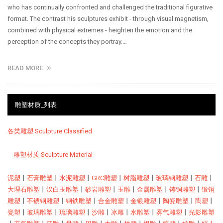
who has continually confronted and challenged the traditional figurative
format. The contrast his sculptures exhibit - through visual magnetism,
combined with physical extremes - heighten the emotion and the
perception of the concepts they portray.…
READ MORE
雕塑材质_列表
各类雕塑 Sculpture Classified
雕塑材质 Sculpture Material
泥塑
丨
石膏雕塑
丨
水泥雕塑
丨
GRC雕塑
丨
树脂雕塑
丨
玻璃钢雕塑
丨
石雕
丨
大理石雕塑
丨
汉白玉雕塑
丨
砂岩雕塑
丨
玉雕
丨
金属雕塑
丨
铸铜雕塑
丨
锻铜
雕塑
丨
不锈钢雕塑
丨
钢铁雕塑
丨
合金雕塑
丨
金银雕塑
丨
陶瓷雕塑
丨
陶塑
丨
瓷塑
丨
玻璃雕塑
丨
琉璃雕塑
丨
沙雕
丨
冰雕
丨
水雕塑
丨
雾气雕塑
丨
光影雕塑