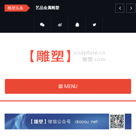
Skip
睛点雕塑
雕塑头条
to
main
content
MENU