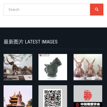
Search
SEARC
搜
索
Search
最新图片 LATEST IMAGES