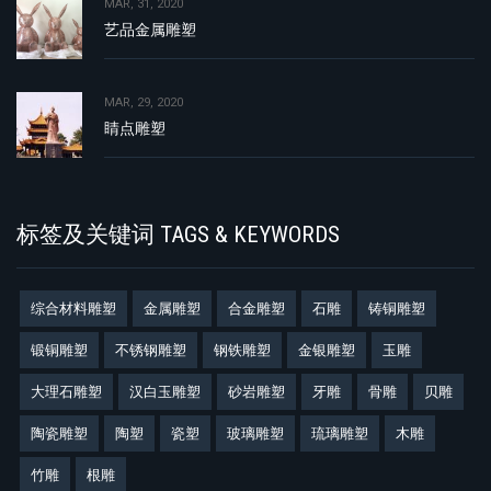
MAR, 31, 2020
艺品金属雕塑
MAR, 29, 2020
睛点雕塑
标签及关键词 TAGS & KEYWORDS
综合材料雕塑
金属雕塑
合金雕塑
石雕
铸铜雕塑
锻铜雕塑
不锈钢雕塑
钢铁雕塑
金银雕塑
玉雕
大理石雕塑
汉白玉雕塑
砂岩雕塑
牙雕
骨雕
贝雕
陶瓷雕塑
陶塑
瓷塑
玻璃雕塑
琉璃雕塑
木雕
竹雕
根雕